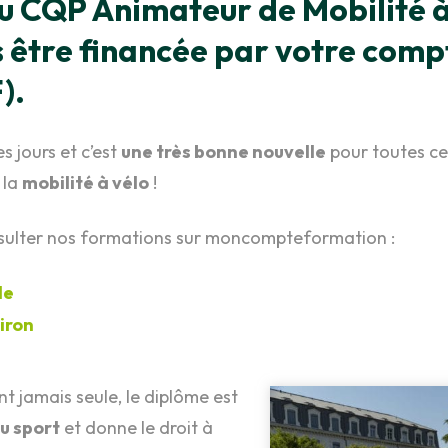
u CQP Animateur de Mobilité 
A
T
V
 être financée par votre comp
F
p
M
).
m
R
en
C
s jours et c’est
une très bonne nouvelle
pour toutes cel
F
c
 la
mobilité à vélo
!
m
nsulter nos formations sur moncompteformation :
F
I
E
le
iron
t jamais seule, le diplôme est
u sport
et donne le droit à