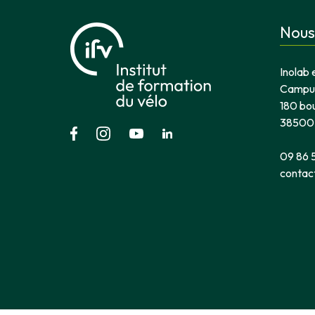
Nous
Inolab 
Campus
180 bo
38500
09 86 
contac