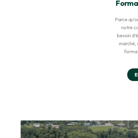
Forma
Parce qu’o
notre ca
besoin d’
marché, 
format
E