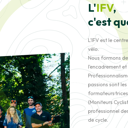
L'
IFV
,
c'est qu
L’IFV est le cent
vélo.
Nous formons des
l’encadrement et 
Professionnalism
passions sont les
formateurs·trices
(Moniteurs Cyclis
professionnel des
de cycle.