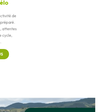
élo
ctivité de
 préparé.
, attentes
 cycle,
.
US