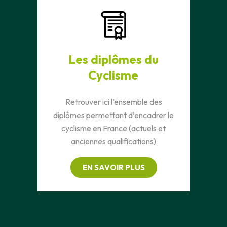
Les diplômes du
Cyclisme
Retrouver ici l’ensemble des
diplômes permettant d’encadrer le
cyclisme en France (actuels et
anciennes qualifications)
EN SAVOIR PLUS