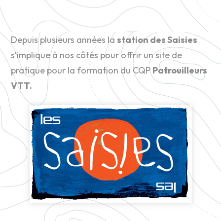
Depuis plusieurs années la
station des Saisies
s’implique à nos côtés pour offrir un site de
pratique pour la formation du CQP
Patrouilleurs
VTT.