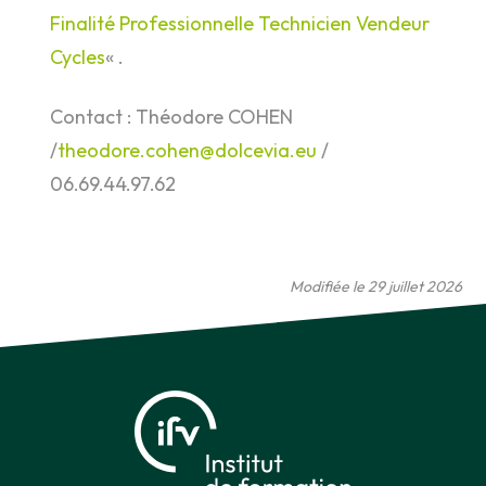
Finalité Professionnelle Technicien Vendeur
Cycles
« .
Contact : Théodore COHEN
/
theodore.cohen@dolcevia.eu
/
06.69.44.97.62
Modifiée le 29 juillet 2026